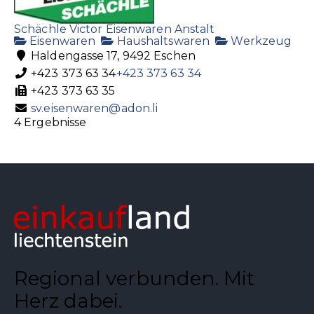
Schächle Victor Eisenwaren Anstalt
Eisenwaren
Haushaltswaren
Werkzeug
Haldengasse 17, 9492 Eschen
+423 373 63 34
+423 373 63 34
+423 373 63 35
sv.eisenwaren@adon.li
4 Ergebnisse
Regional verbunden. Mit
Herz dabei.