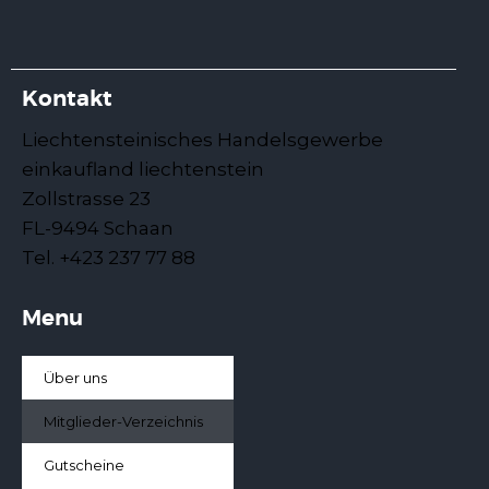
Kontakt
Liechtensteinisches Handelsgewerbe
einkaufland liechtenstein
Zollstrasse 23
FL-9494 Schaan
Tel. +423 237 77 88
Menu
Über uns
Mitglieder-Verzeichnis
Gutscheine