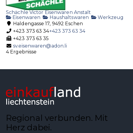
Schächle Victor Eisenwaren Anstalt
Eisenwaren
Haushaltswaren
Werkzeug
Haldengasse 17, 9492 Eschen
+423 373 63 34
+423 373 63 34
+423 373 63 35
sv.eisenwaren@adon.li
4 Ergebnisse
Regional verbunden. Mit
Herz dabei.