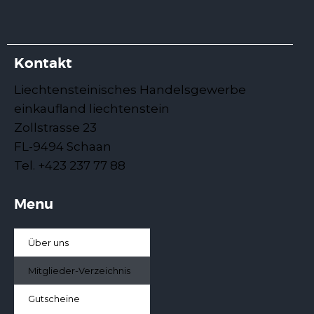
Kontakt
Liechtensteinisches Handelsgewerbe
einkaufland liechtenstein
Zollstrasse 23
FL-9494 Schaan
Tel. +423 237 77 88
Menu
Über uns
Mitglieder-Verzeichnis
Gutscheine