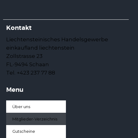
Kontakt
Liechtensteinisches Handelsgewerbe
einkaufland liechtenstein
Zollstrasse 23
FL-9494 Schaan
Tel. +423 237 77 88
Menu
Über uns
Mitglieder-Verzeichnis
Gutscheine