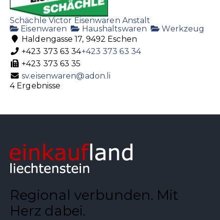
Schächle Victor Eisenwaren Anstalt
Eisenwaren
Haushaltswaren
Werkzeug
Haldengasse 17, 9492 Eschen
+423 373 63 34
+423 373 63 34
+423 373 63 35
sv.eisenwaren@adon.li
4 Ergebnisse
Regional verbunden. Mit
Herz dabei.